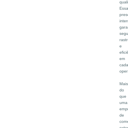
qual
Ess
pres
inte
gara
segu
rast
e
efici
em
cad
oper
Mais
do
que
uma
emp
de
comé
exter