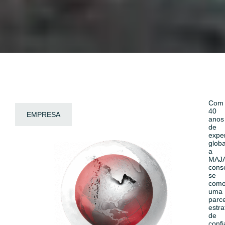
Com
40
EMPRESA
anos
de
expe
globa
a
MAJ
cons
se
com
uma
parce
estra
de
confi