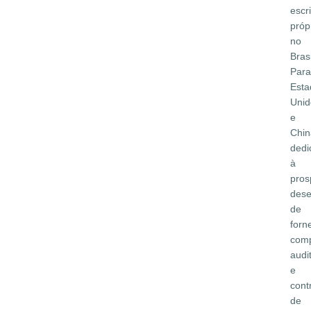
escri
próp
no
Brasi
Para
Esta
Unid
e
Chin
dedi
à
pros
dese
de
forn
comp
audi
e
cont
de