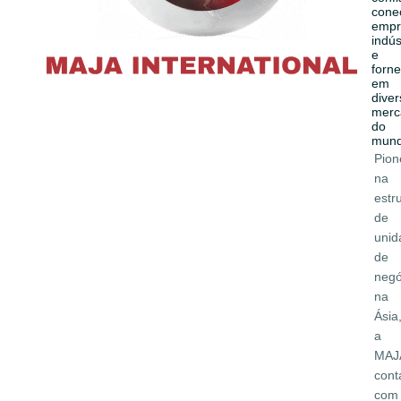
cone
empr
indús
e
forn
em
dive
merc
do
mund
Pion
na
estr
de
unid
de
negó
na
Ásia
a
MAJ
cont
com