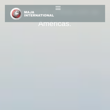
Conectando a Ásia com as
Américas.